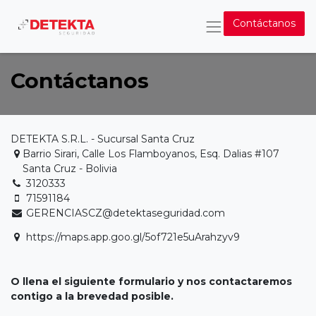
Contáctanos
Contáctanos
DETEKTA S.R.L. - Sucursal Santa Cruz
Barrio Sirari, Calle Los Flamboyanos, Esq. Dalias #107
Santa Cruz - Bolivia
3120333
71591184
GERENCIASCZ@detektaseguridad.com
https://maps.app.goo.gl/5of721e5uArahzyv9
O llena el siguiente formulario y nos contactaremos
contigo a la brevedad posible.